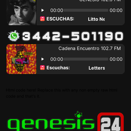
Html code here! Replace this with any non empty raw html
code and that's it.