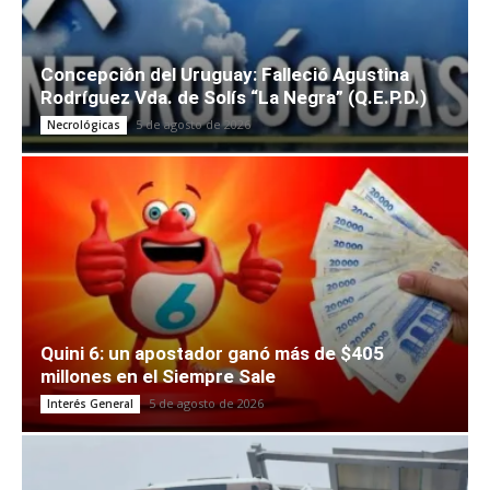
Concepción del Uruguay: Falleció Agustina
Rodríguez Vda. de Solís “La Negra” (Q.E.P.D.)
5 de agosto de 2026
Necrológicas
Quini 6: un apostador ganó más de $405
millones en el Siempre Sale
5 de agosto de 2026
Interés General