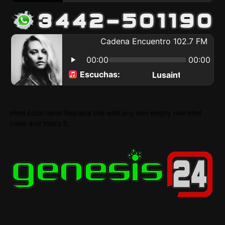
Html code here! Replace this with any non empty raw html
code and that's it.