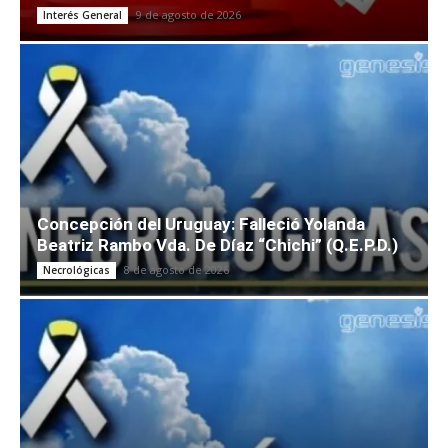
9 de agosto de 2026
Interés General
Concepción del Uruguay: Falleció Yolanda
Beatriz Rambo Vda. De Díaz “Chichi” (Q.E.P.D.)
8 de agosto de 2026
Necrológicas