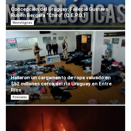
Concepción del Uruguay: Falleció Gustavo
Rubén Bergara “Chiro” (Q.E.P.D.)
9 de agosto de 2026
Necrológicas
Hallaron un cargamento de ropa valuado en
$52 millones cerca del río Uruguay en Entre
Ríos
8 de agosto de 2026
Policiales