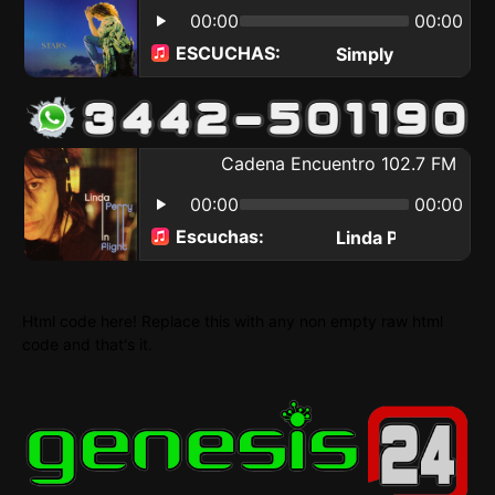
Html code here! Replace this with any non empty raw html
code and that's it.