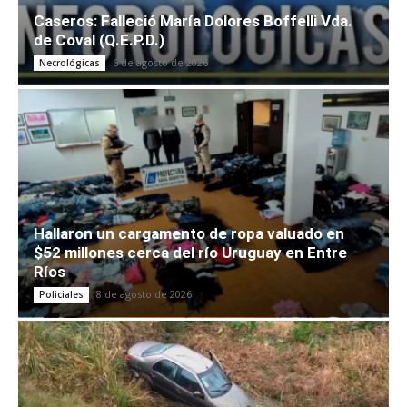
Caseros: Falleció María Dolores Boffelli Vda.
de Coval (Q.E.P.D.)
6 de agosto de 2026
Necrológicas
Hallaron un cargamento de ropa valuado en
$52 millones cerca del río Uruguay en Entre
Ríos
8 de agosto de 2026
Policiales