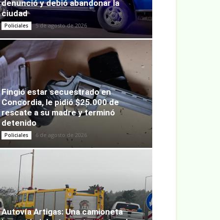
denunció y debió abandonar la
ciudad
5 de agosto de 2026
Policiales
Fingió estar secuestrado en
Concordia, le pidió $25.000 de
rescate a su madre y terminó
detenido
6 de agosto de 2026
Policiales
Autovía Artigas: Una camioneta