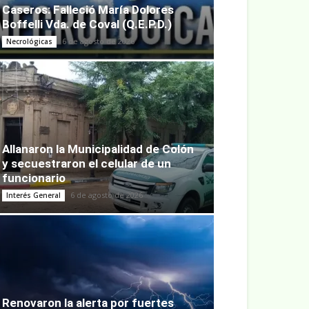
Caseros: Falleció María Dolores
Boffelli Vda. de Coval (Q.E.P.D.)
6 de agosto de 2026
Necrológicas
Allanaron la Municipalidad de Colón
y secuestraron el celular de un
funcionario
6 de agosto de 2026
Interés General
Renovaron la alerta por fuertes