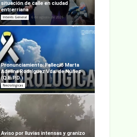
situación de calle en ciudad
entrerriana
6 de agosto de 2026
Interés General
Pronunciamiento: Falleció Marta
Adelina Rodríguez Vda. de Núñez
(Q.E.P.D.)
6 de agosto de 2026
Necrológicas
Aviso por lluvias intensas y granizo