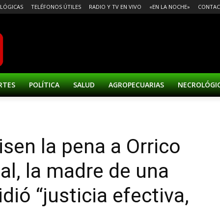
LÓGICAS
TELÉFONOS ÚTILES
RADIO Y TV EN VIVO
«EN LA NOCHE»
CONTA
RTES
POLÍTICA
SALUD
AGROPECUARIAS
NECROLÓGI
isen la pena a Orrico
al, la madre de una
dió “justicia efectiva,