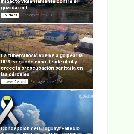
impactó violentamente contra el
guardarraíl
6 de agosto de 2026
Policiales
La tuberculosis vuelve a golpear la
UP9: segundo caso desde abril y
crece la preocupación sanitaria en
las cárceles
5 de agosto de 2026
Interés General
Concepción del Uruguay: Falleció