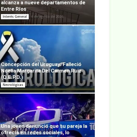
alcanza a nueve departamentos de
Entre Ríos
6 de agosto de 2026
Interés General
Concepción del Uruguay: Falleció
Noelia Margarita Del Carmen Ruiz
(Q.E.P.D.)
6 de agosto de 2026
Necrológicas
Una joven denunció que su pareja la
ofrecía en redes sociales, lo