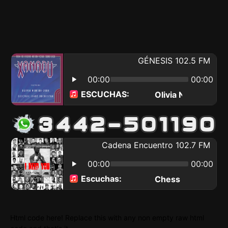
Html code here! Replace this with any non empty raw html