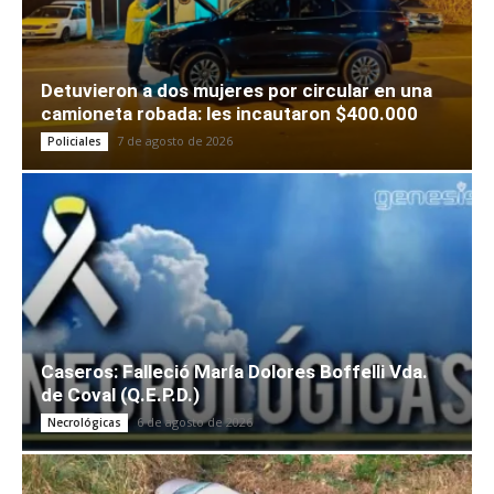
Detuvieron a dos mujeres por circular en una
camioneta robada: les incautaron $400.000
7 de agosto de 2026
Policiales
Caseros: Falleció María Dolores Boffelli Vda.
de Coval (Q.E.P.D.)
6 de agosto de 2026
Necrológicas