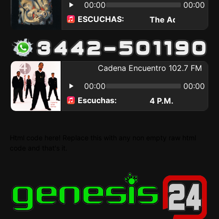
Html code here! Replace this with any non empty raw html
code and that's it.