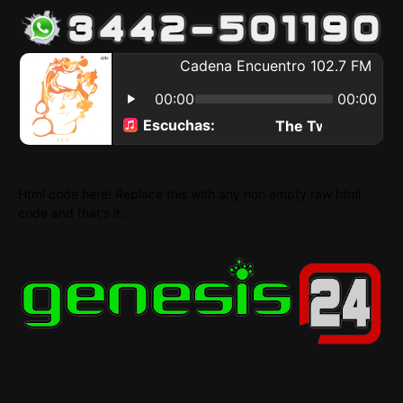
Html code here! Replace this with any non empty raw html
code and that's it.