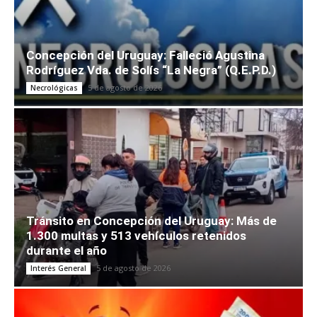
Concepción del Uruguay: Falleció Agustina
Rodríguez Vda. de Solís “La Negra” (Q.E.P.D.)
5 de agosto de 2026
Necrológicas
Tránsito en Concepción del Uruguay: Más de
1.300 multas y 513 vehículos retenidos
durante el año
5 de agosto de 2026
Interés General