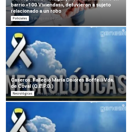
barrio «100 Viviendas», detuvieron a sujeto
relacionado a un robo
5 de agosto de 2026
Policiales
Caseros: Falleció María Dolores Boffelli Vda.
de Coval (Q.E.P.D.)
6 de agosto de 2026
Necrológicas