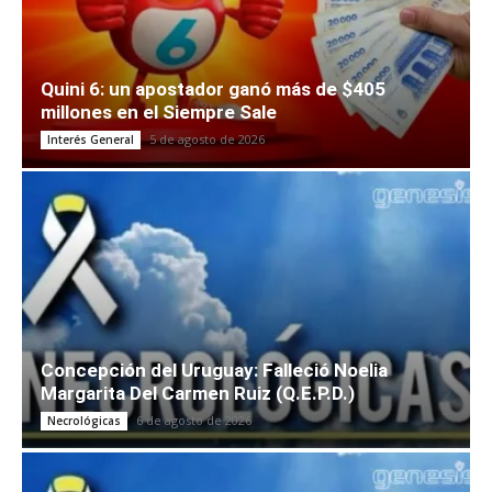
Quini 6: un apostador ganó más de $405
millones en el Siempre Sale
5 de agosto de 2026
Interés General
Concepción del Uruguay: Falleció Noelia
Margarita Del Carmen Ruiz (Q.E.P.D.)
6 de agosto de 2026
Necrológicas