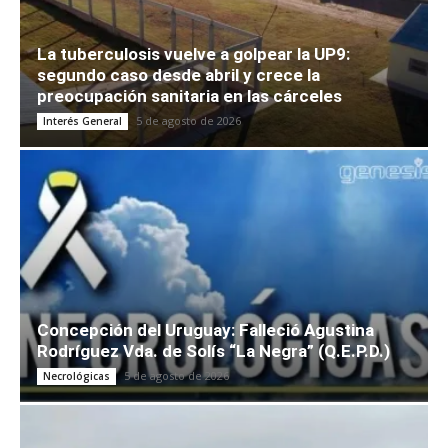
La tuberculosis vuelve a golpear la UP9:
segundo caso desde abril y crece la
preocupación sanitaria en las cárceles
5 de agosto de 2026
Interés General
Concepción del Uruguay: Falleció Agustina
Rodríguez Vda. de Solís “La Negra” (Q.E.P.D.)
5 de agosto de 2026
Necrológicas