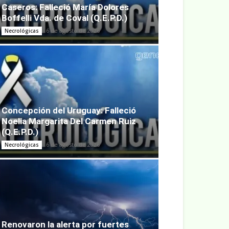
Caseros: Falleció María Dolores
Boffelli Vda. de Coval (Q.E.P.D.)
6 de agosto de 2026
Necrológicas
Concepción del Uruguay: Falleció
Noelia Margarita Del Carmen Ruiz
(Q.E.P.D.)
6 de agosto de 2026
Necrológicas
Renovaron la alerta por fuertes