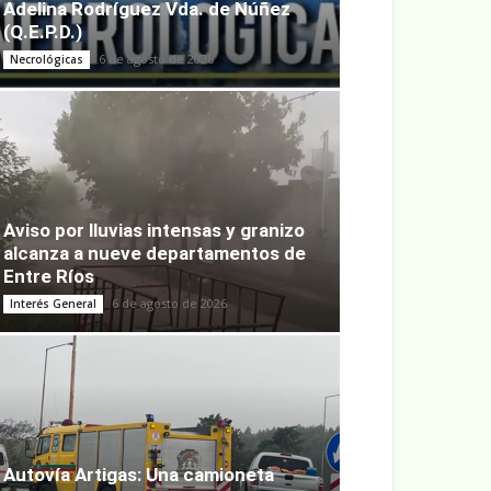
Adelina Rodríguez Vda. de Núñez
(Q.E.P.D.)
6 de agosto de 2026
Necrológicas
Aviso por lluvias intensas y granizo
alcanza a nueve departamentos de
Entre Ríos
6 de agosto de 2026
Interés General
Autovía Artigas: Una camioneta