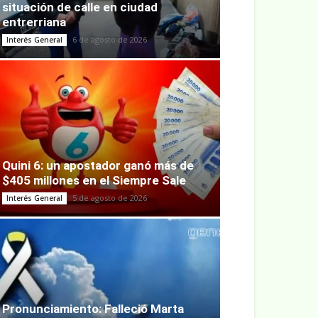
situación de calle en ciudad
entrerriana
6 de agosto de 2026
Interés General
Quini 6: un apostador ganó más de
$405 millones en el Siempre Sale
5 de agosto de 2026
Interés General
Pronunciamiento: Falleció Marta