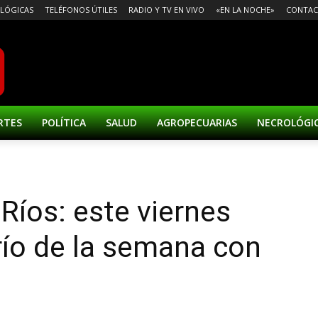
LÓGICAS
TELÉFONOS ÚTILES
RADIO Y TV EN VIVO
«EN LA NOCHE»
CONTA
RTES
POLÍTICA
SALUD
AGROPECUARIAS
NECROLÓGI
Ríos: este viernes
frío de la semana con