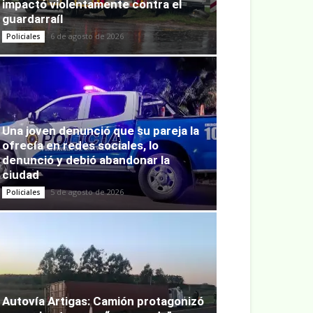
impactó violentamente contra el
guardarraíl
6 de agosto de 2026
Policiales
Una joven denunció que su pareja la
ofrecía en redes sociales, lo
denunció y debió abandonar la
ciudad
5 de agosto de 2026
Policiales
Autovía Artigas: Camión protagonizó