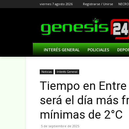
viernes 7 agosto 2026
Registrarse / Unirse
NECRO
INTERÉS GENERAL
POLICIALES
DEPO
Noticias
Interés General
Tiempo en Entre 
será el día más 
mínimas de 2°C
5 de septiembre de 2025