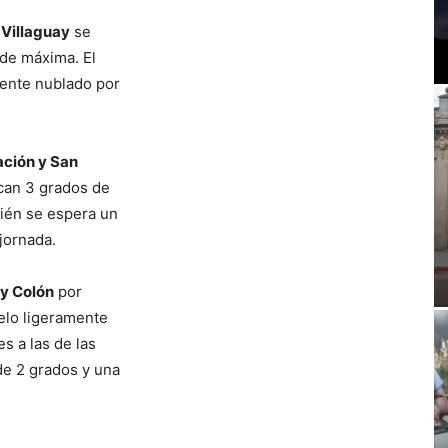
 Villaguay
se
 de máxima. El
mente nublado por
ación y San
can 3 grados de
bién se espera un
jornada.
y Colón
por
ielo ligeramente
s a las de las
de 2 grados y una