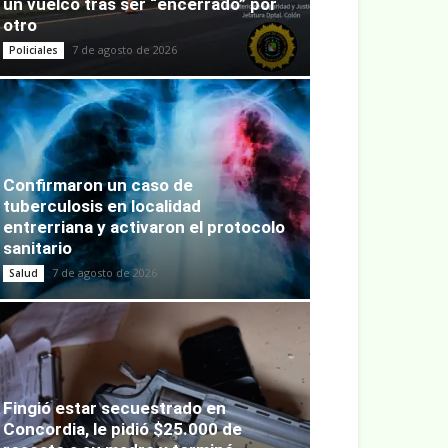
un vuelco tras ser “encerrado” por
otro
7 de agosto de 2026
Policiales
Confirmaron un caso de
tuberculosis en localidad
entrerriana y activaron el protocolo
sanitario
7 de agosto de 2026
Salud
Fingió estar secuestrado en
Concordia, le pidió $25.000 de