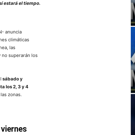
í estará el tiempo.
N- anuncia
nes climáticas
nea, las
y no superarán los
l
sábado y
ta los 2, 3 y 4
 las zonas.
 viernes