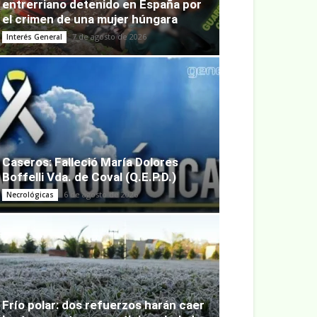
entrerriano detenido en España por
el crimen de una mujer húngara
7 de agosto de 2026
Interés General
Caseros: Falleció María Dolores
Boffelli Vda. de Coval (Q.E.P.D.)
6 de agosto de 2026
Necrológicas
Frío polar: dos refuerzos harán caer