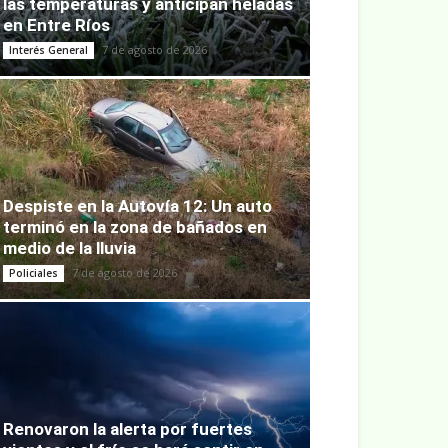
las temperaturas y anticipan heladas
en Entre Ríos
7 de agosto de 2026
Interés General
Despiste en la Autovía 12: Un auto
terminó en la zona de bañados en
medio de la lluvia
7 de agosto de 2026
Policiales
Renovaron la alerta por fuertes