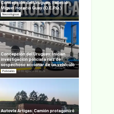
Concepción del Uruguay: Falleció
Miguel Horacio Guay (Q.E.P.D.)
7 de agosto de 2026
Necrológicas
Concepción del Uruguay: Inician
investigación policial a raíz de
sospechoso accionar de un vehículo
6 de agosto de 2026
Policiales
Autovía Artigas: Camión protagonizó