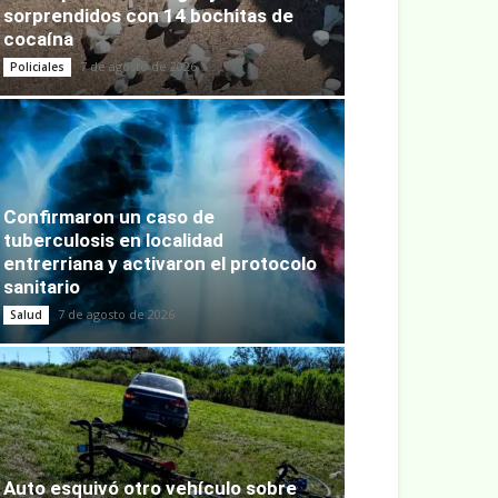
sorprendidos con 14 bochitas de
cocaína
7 de agosto de 2026
Policiales
Confirmaron un caso de
tuberculosis en localidad
entrerriana y activaron el protocolo
sanitario
7 de agosto de 2026
Salud
Auto esquivó otro vehículo sobre