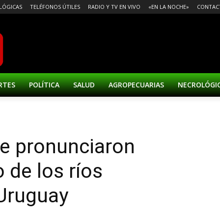
LÓGICAS
TELÉFONOS ÚTILES
RADIO Y TV EN VIVO
«EN LA NOCHE»
CONTAC
RTES
POLÍTICA
SALUD
AGROPECUARIAS
NECROLÓGI
se pronunciaron
 de los ríos
Uruguay