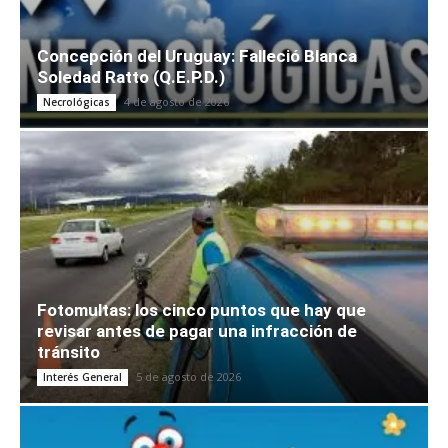
Concepción del Uruguay: Falleció Blanca
Soledad Ratto (Q.E.P.D.)
4 de agosto de 2026
Necrológicas
Fotomultas: los cinco puntos que hay que
revisar antes de pagar una infracción de
tránsito
5 de agosto de 2026
Interés General