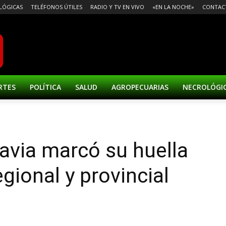
LÓGICAS
TELÉFONOS ÚTILES
RADIO Y TV EN VIVO
«EN LA NOCHE»
CONTAC
RTES
POLÍTICA
SALUD
AGROPECUARIAS
NECROLÓGI
davia marcó su huella
gional y provincial