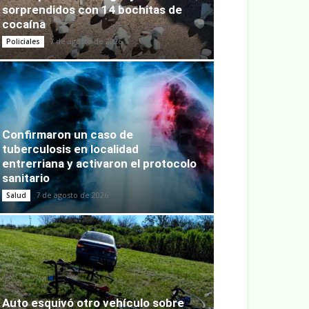
sorprendidos con 14 bochitas de
cocaína
7 de agosto de 2026
Policiales
Confirmaron un caso de
tuberculosis en localidad
entrerriana y activaron el protocolo
sanitario
7 de agosto de 2026
Salud
Auto esquivó otro vehículo sobre