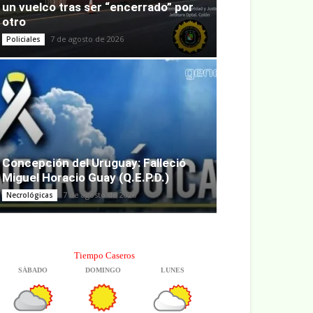
un vuelco tras ser “encerrado” por
otro
7 de agosto de 2026
Policiales
Concepción del Uruguay: Falleció
Miguel Horacio Guay (Q.E.P.D.)
7 de agosto de 2026
Necrológicas