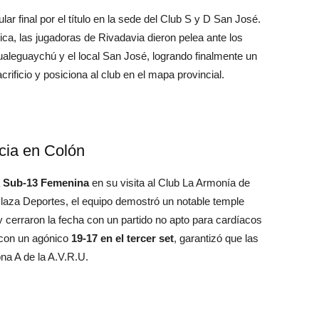
ar final por el título en la sede del Club S y D San José.
ca, las jugadoras de Rivadavia dieron pelea ante los
ualeguaychú y el local San José, logrando finalmente un
crificio y posiciona al club en el mapa provincial.
cia en Colón
a
Sub-13 Femenina
en su visita al Club La Armonía de
 Plaza Deportes, el equipo demostró un notable temple
y cerraron la fecha con un partido no apto para cardíacos
o con un agónico
19-17 en el tercer set
, garantizó que las
na A de la A.V.R.U.