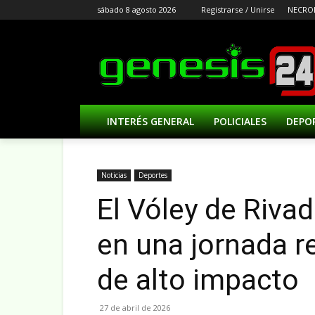
sábado 8 agosto 2026
Registrarse / Unirse
NECRO
INTERÉS GENERAL
POLICIALES
DEPO
Noticias
Deportes
El Vóley de Riva
en una jornada re
de alto impacto
27 de abril de 2026