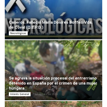
Caseros: Falleció María Dolores Boffelli Vda.
de Coval (Q.E.P.D.)
6 de agosto de 2026
Necrológicas
Se agrava la situación procesal del entrerriano
detenido en España por el crimen de una mujer
húngara
7 de agosto de 2026
Interés General