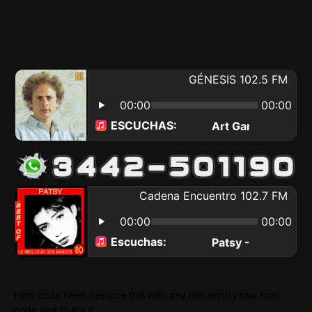
Html code here! Replace this with any non empty raw html
code and that's it.