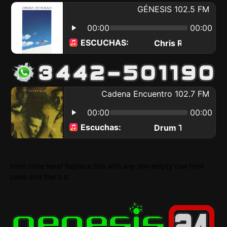
Html code here! Replace this with any non empty raw html
code and that's it.