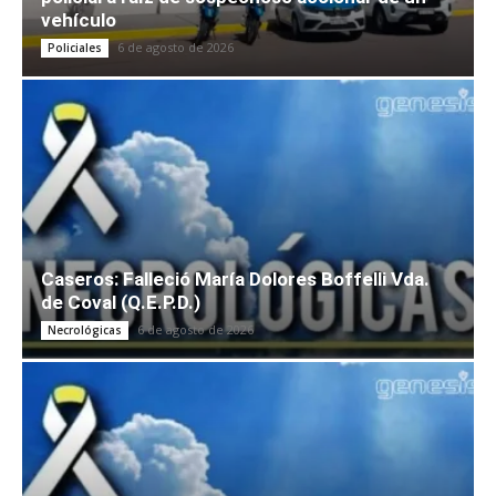
vehículo
6 de agosto de 2026
Policiales
Caseros: Falleció María Dolores Boffelli Vda.
de Coval (Q.E.P.D.)
6 de agosto de 2026
Necrológicas