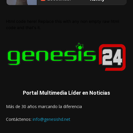
Html code here! Replace this with any non empty raw html
code and that's it.
Portal Multimedia Líder en Noticias
Más de 30 años marcando la diferencia
Contáctenos:
info@genesishd.net