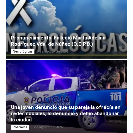
Pronunciamiento: Falleció Marta Adelina
Rodríguez Vda. de Núñez (Q.E.P.D.)
6 de agosto de 2026
Necrológicas
Una joven denunció que su pareja la ofrecía en
redes sociales, lo denunció y debió abandonar
la ciudad
5 de agosto de 2026
Policiales