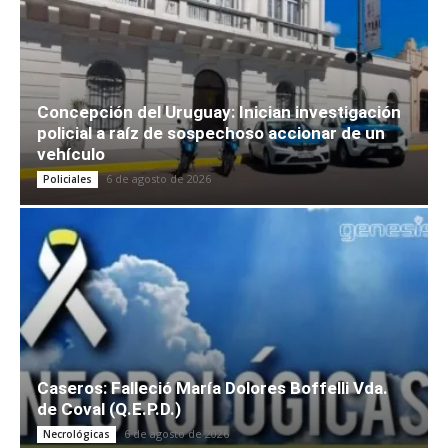
Concepción del Uruguay: Inician investigación
policial a raíz de sospechoso accionar de un
vehículo
6 de agosto de 2026
Policiales
Caseros: Falleció María Dolores Boffelli Vda.
de Coval (Q.E.P.D.)
6 de agosto de 2026
Necrológicas