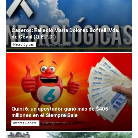
Caseros: Falleció María Dolores Boffelli Vda.
de Coval (Q.E.P.D.)
6 de agosto de 2026
Necrológicas
Quini 6: un apostador ganó más de $405
millones en el Siempre Sale
5 de agosto de 2026
Interés General