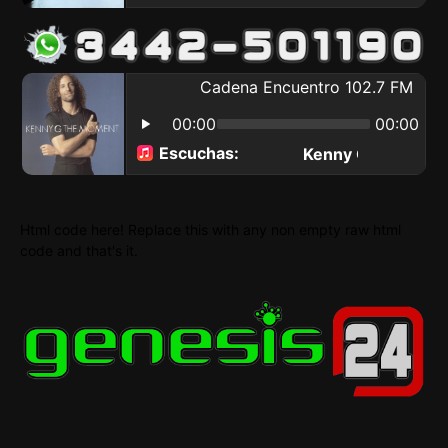
Html code here! Replace this with any non empty raw html
code and that's it.