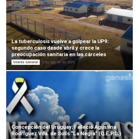
La tuberculosis vuelve a golpear la UP9:
segundo caso desde abril y crece la
preocupación sanitaria en las cárceles
5 de agosto de 2026
Interés General
Concepción del Uruguay: Falleció Agustina
Rodríguez Vda. de Solís “La Negra” (Q.E.P.D.)