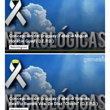
Concepción del Uruguay: Falleció Miguel
Horacio Guay (Q.E.P.D.)
7 de agosto de 2026
Necrológicas
Concepción del Uruguay: Falleció Yolanda
Beatriz Rambo Vda. De Díaz “Chichi” (Q.E.P.D.)
8 de agosto de 2026
Necrológicas