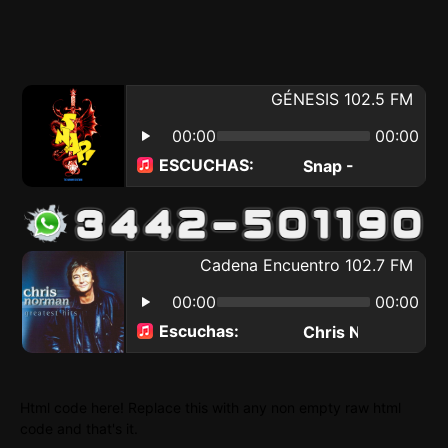
Html code here! Replace this with any non empty raw html
code and that's it.