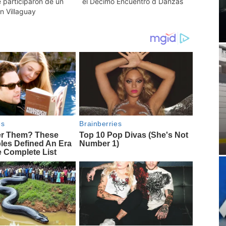
e participaron de un
el Décimo Encuentro d Danzas
n Villaguay