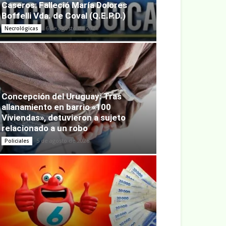
Caseros: Falleció María Dolores
Boffelli Vda. de Coval (Q.E.P.D.)
6 de agosto de 2026
Necrológicas
Concepción del Uruguay: Tras
allanamiento en barrio «100
Viviendas», detuvieron a sujeto
relacionado a un robo
5 de agosto de 2026
Policiales