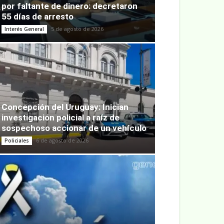
por faltante de dinero: decretaron
55 días de arresto
5 de agosto de 2026
Interés General
Concepción del Uruguay: Inician
investigación policial a raíz de
sospechoso accionar de un vehículo
6 de agosto de 2026
Policiales