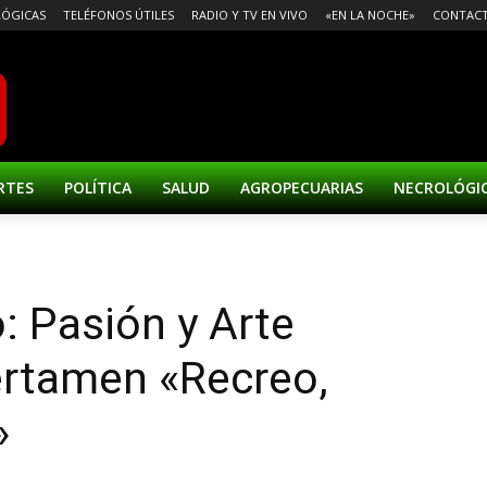
ÓGICAS
TELÉFONOS ÚTILES
RADIO Y TV EN VIVO
«EN LA NOCHE»
CONTAC
RTES
POLÍTICA
SALUD
AGROPECUARIAS
NECROLÓGI
 Pasión y Arte
certamen «Recreo,
»