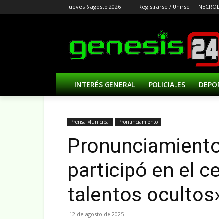
jueves 6 agosto 2026
Registrarse / Unirse
NECROL
INTERÉS GENERAL
POLICIALES
DEPO
Prensa Municipal
Pronunciamiento
Pronunciamiento:
participó en el 
talentos ocultos
12 de agosto de 2025