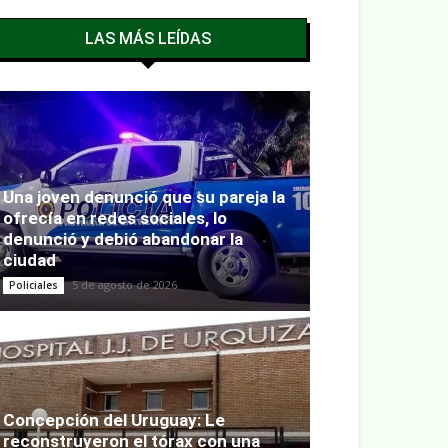
LAS MÁS LEÍDAS
Una joven denunció que su pareja la
ofrecía en redes sociales, lo
denunció y debió abandonar la
ciudad
5 de agosto de 2026
Policiales
Concepción del Uruguay: Le
reconstruyeron el tórax con una