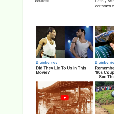
ocultos»
Patín y Art
certamen e