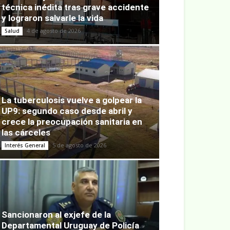
técnica inédita tras grave accidente
y lograron salvarle la vida
4 de agosto de 2026
Salud
La tuberculosis vuelve a golpear la
UP9: segundo caso desde abril y
crece la preocupación sanitaria en
las cárceles
5 de agosto de 2026
Interés General
Sancionaron al exjefe de la
Departamental Uruguay de Policía