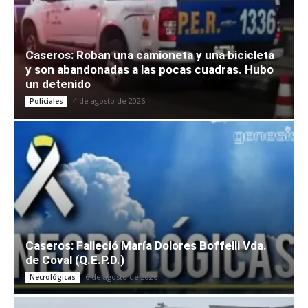
Caseros: Roban una camioneta y una bicicleta
y son abandonadas a las pocas cuadras. Hubo
un detenido
4 de agosto de 2026
Policiales
Caseros: Falleció María Dolores Boffelli Vda.
de Coval (Q.E.P.D.)
6 de agosto de 2026
Necrológicas