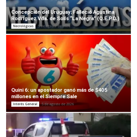
Concepción del Uruguay: Falleció Agustina
Rodríguez Vda. de Solís “La Negra” (Q.E.P.D.)
5 de agosto de 2026
Necrológicas
Quini 6: un apostador ganó más de $405
millones en el Siempre Sale
5 de agosto de 2026
Interés General