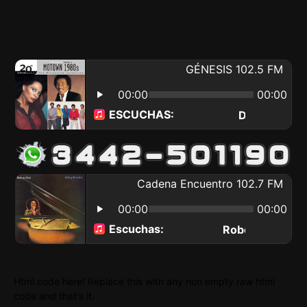
Html code here! Replace this with any non empty raw html
code and that's it.