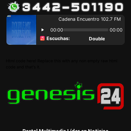
Html code here! Replace this with any non empty raw html
code and that's it.