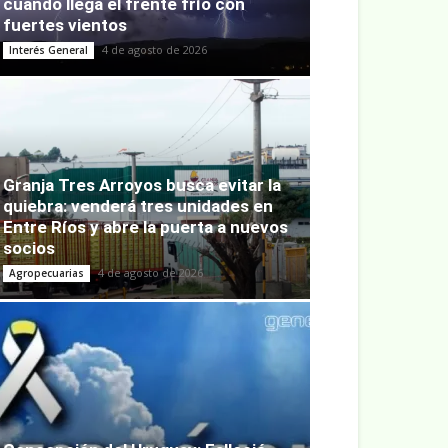
cuándo llega el frente frío con
fuertes vientos
4 de agosto de 2026
Interés General
Granja Tres Arroyos busca evitar la
quiebra: venderá tres unidades en
Entre Ríos y abre la puerta a nuevos
socios
4 de agosto de 2026
Agropecuarias