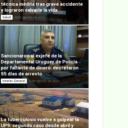
técnica inédita tras grave accidente
y lograron salvarle la vida
4 de agosto de 2026
Salud
Sancionaron al exjefe de la
Departamental Uruguay de Policía
por faltante de dinero: decretaron
55 días de arresto
5 de agosto de 2026
Interés General
La tuberculosis vuelve a golpear la
UP9: segundo caso desde abril y