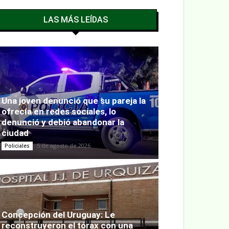
LAS MÁS LEÍDAS
Una joven denunció que su pareja la
ofrecía en redes sociales, lo
denunció y debió abandonar la
ciudad
5 de agosto de 2026
Policiales
Concepción del Uruguay: Le
reconstruyeron el tórax con una