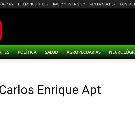
ÓGICAS
TELÉFONOS ÚTILES
RADIO Y TV EN VIVO
«EN LA NOCHE»
CONTAC
RTES
POLÍTICA
SALUD
AGROPECUARIAS
NECROLÓGI
 Carlos Enrique Apt