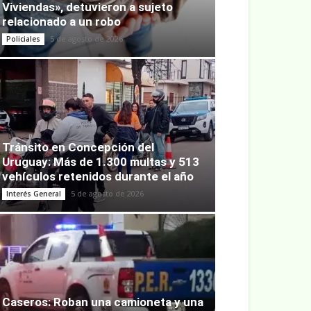
Viviendas», detuvieron a sujeto
relacionado a un robo
5 de agosto de 2026
Policiales
Tránsito en Concepción del
Uruguay: Más de 1.300 multas y 513
vehículos retenidos durante el año
5 de agosto de 2026
Interés General
Caseros: Roban una camioneta y una