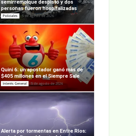
semirremolque despistó y dos
personas fueron hospitalizadas
5 de agosto de 2026
Policiales
Quini 6: un apostador ganó más de
$405 millones en el Siempre Sale
5 de agosto de 2026
Interés General
Alerta por tormentas en Entre Ríos: