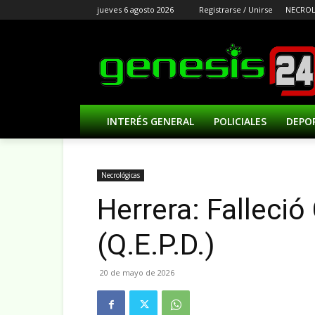
jueves 6 agosto 2026
Registrarse / Unirse
NECROL
INTERÉS GENERAL
POLICIALES
DEPO
Necrológicas
Herrera: Falleció
(Q.E.P.D.)
20 de mayo de 2026