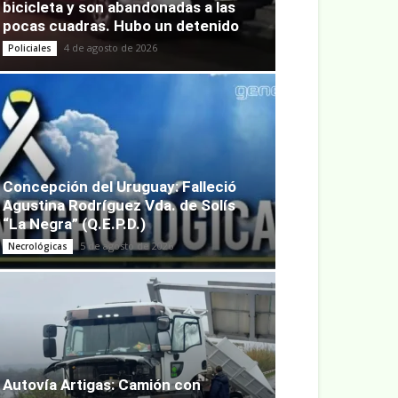
bicicleta y son abandonadas a las
pocas cuadras. Hubo un detenido
4 de agosto de 2026
Policiales
Concepción del Uruguay: Falleció
Agustina Rodríguez Vda. de Solís
“La Negra” (Q.E.P.D.)
5 de agosto de 2026
Necrológicas
Autovía Artigas: Camión con