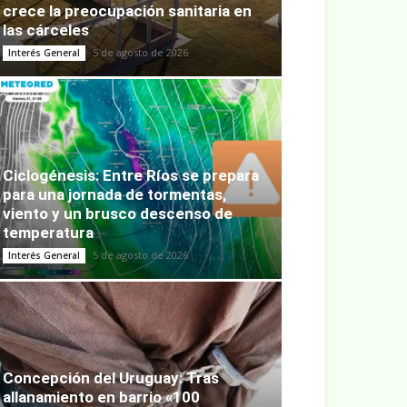
crece la preocupación sanitaria en
las cárceles
5 de agosto de 2026
Interés General
Ciclogénesis: Entre Ríos se prepara
para una jornada de tormentas,
viento y un brusco descenso de
temperatura
5 de agosto de 2026
Interés General
Concepción del Uruguay: Tras
allanamiento en barrio «100