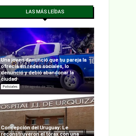
LAS MÁS LEÍDAS
Una joven denunció que su pareja la
ofrecía en redes sociales, lo
denunció y debió abandonar la
ciudad
5 de agosto de 2026
Policiales
Concepción del Uruguay: Le
reconstruyeron el tórax con una