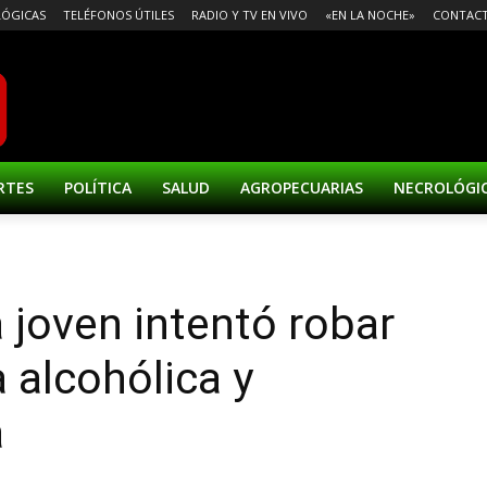
ÓGICAS
TELÉFONOS ÚTILES
RADIO Y TV EN VIVO
«EN LA NOCHE»
CONTAC
RTES
POLÍTICA
SALUD
AGROPECUARIAS
NECROLÓGI
 joven intentó robar
 alcohólica y
a