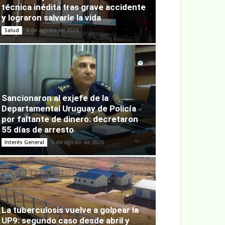
técnica inédita tras grave accidente
y lograron salvarle la vida
4 de agosto de 2026
Salud
Sancionaron al exjefe de la
Departamental Uruguay de Policía
por faltante de dinero: decretaron
55 días de arresto
5 de agosto de 2026
Interés General
La tuberculosis vuelve a golpear la
UP9: segundo caso desde abril y