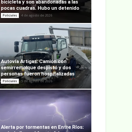
bicicleta y son abandonadas a las
pocas cuadras. Hubo un detenido
4 de agosto de 2026
Policiales
Autovía Artigas: Camión con
semirremolque despistó y dos
personas fueron hospitalizadas
5 de agosto de 2026
Policiales
Alerta por tormentas en Entre Ríos: