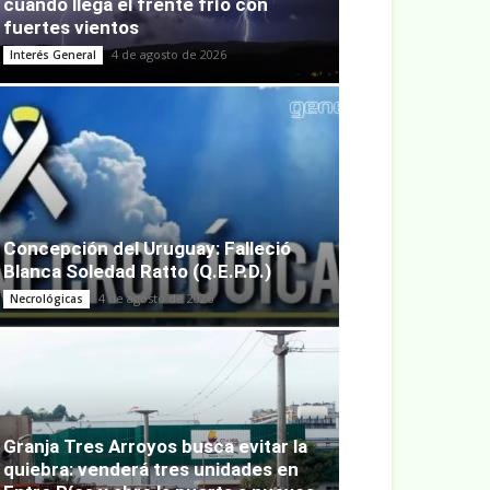
cuándo llega el frente frío con
fuertes vientos
4 de agosto de 2026
Interés General
Concepción del Uruguay: Falleció
Blanca Soledad Ratto (Q.E.P.D.)
4 de agosto de 2026
Necrológicas
Granja Tres Arroyos busca evitar la
quiebra: venderá tres unidades en