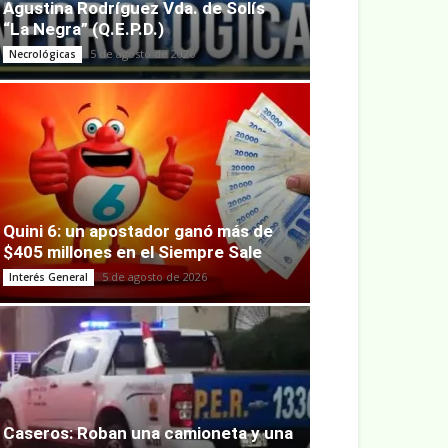
Agustina Rodríguez Vda. de Solís
“La Negra” (Q.E.P.D.)
5 de agosto de 2026
Necrológicas
Quini 6: un apostador ganó más de
$405 millones en el Siempre Sale
5 de agosto de 2026
Interés General
Caseros: Roban una camioneta y una