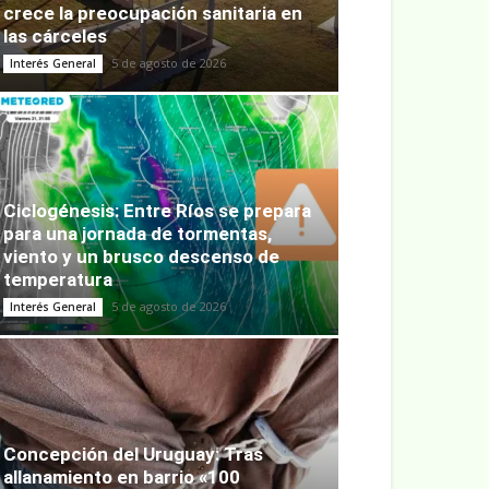
crece la preocupación sanitaria en
las cárceles
5 de agosto de 2026
Interés General
Ciclogénesis: Entre Ríos se prepara
para una jornada de tormentas,
viento y un brusco descenso de
temperatura
5 de agosto de 2026
Interés General
Concepción del Uruguay: Tras
allanamiento en barrio «100