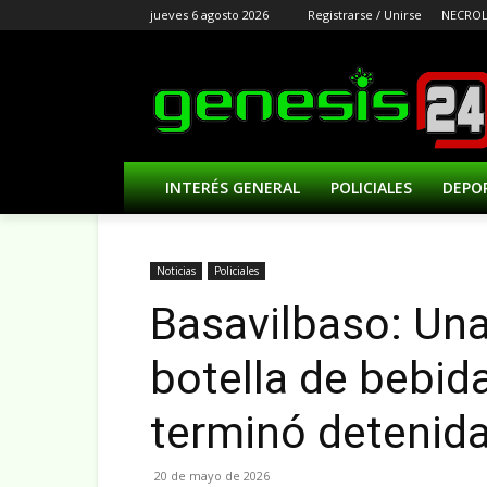
jueves 6 agosto 2026
Registrarse / Unirse
NECROL
INTERÉS GENERAL
POLICIALES
DEPO
Noticias
Policiales
Basavilbaso: Una
botella de bebida
terminó detenid
20 de mayo de 2026