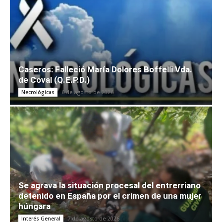
Caseros: Falleció María Dolores Boffelli Vda.
de Coval (Q.E.P.D.)
6 de agosto de 2026
Necrológicas
Se agrava la situación procesal del entrerriano
detenido en España por el crimen de una mujer
húngara
7 de agosto de 2026
Interés General