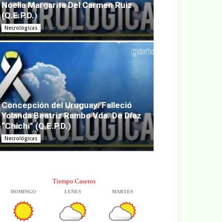
Noelia Margarita Del Carmen Ruiz
(Q.E.P.D.)
6 de agosto de 2026
Necrológicas
Concepción del Uruguay: Falleció
Yolanda Beatriz Rambo Vda. De Díaz
“Chichi” (Q.E.P.D.)
8 de agosto de 2026
Necrológicas