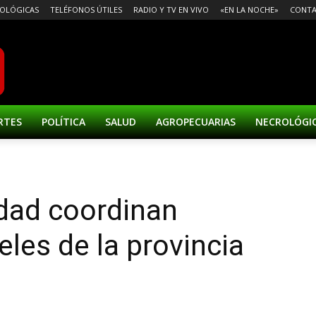
OLÓGICAS
TELÉFONOS ÚTILES
RADIO Y TV EN VIVO
«EN LA NOCHE»
CONT
RTES
POLÍTICA
SALUD
AGROPECUARIAS
NECROLÓGI
idad coordinan
les de la provincia