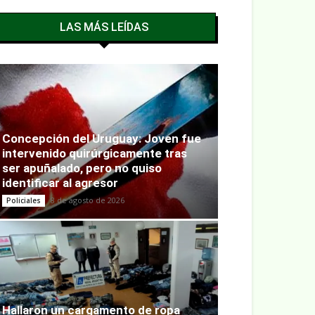
LAS MÁS LEÍDAS
Concepción del Uruguay: Joven fue
intervenido quirúrgicamente tras
ser apuñalado, pero no quiso
identificar al agresor
8 de agosto de 2026
Policiales
Hallaron un cargamento de ropa