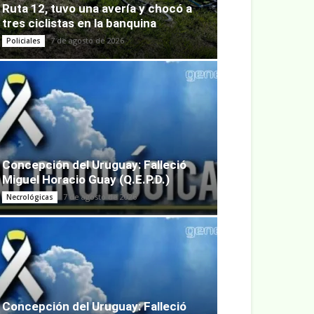
Ruta 12, tuvo una avería y chocó a
tres ciclistas en la banquina
7 de agosto de 2026
Policiales
Concepción del Uruguay: Falleció
Miguel Horacio Guay (Q.E.P.D.)
7 de agosto de 2026
Necrológicas
Concepción del Uruguay: Falleció