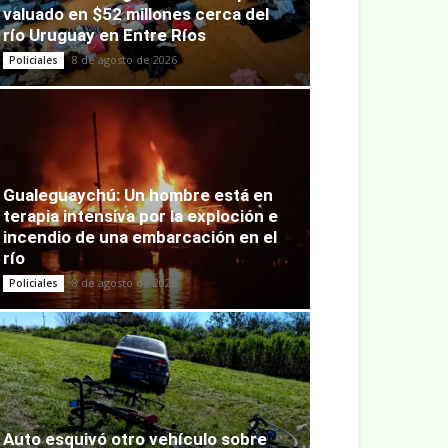
valuado en $52 millones cerca del
río Uruguay en Entre Ríos
8 de agosto de 2026
Policiales
Gualeguaychú: Un hombre está en
terapia intensiva por la exploción e
incendio de una embarcación en el
río
8 de agosto de 2026
Policiales
Auto esquivó otro vehículo sobre