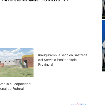
RM774 Génesis Multimedia ((HD Radio & TV))
Inauguraron la sección Sastrería
del Servicio Penitenciario
Provincial
 Amplía su capacidad
Penal de Federal