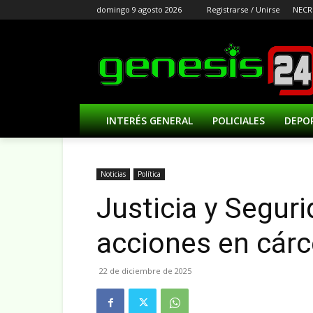
domingo 9 agosto 2026
Registrarse / Unirse
NECR
INTERÉS GENERAL
POLICIALES
DEPO
Noticias
Política
Justicia y Segur
acciones en cárce
22 de diciembre de 2025