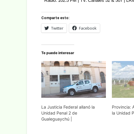
Radio: 102.5 FM | TV: Canales 52 & 507 | L
Comparte esto:
Twitter
Facebook
Te puede interesar
La Justicia Federal allanó la
Provincia:
Unidad Penal 2 de
la Unidad 
Gualeguaychú |