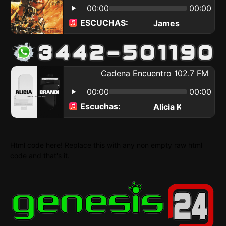
Html code here! Replace this with any non empty raw html
code and that's it.