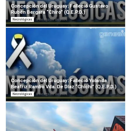
Concepción del Uruguay: Falleció Gustavo
Rubén Bergara “Chiro” (Q.E.P.D.)
9 de agosto de 2026
Necrológicas
Concepción del Uruguay: Falleció Yolanda
Beatriz Rambo Vda. De Díaz “Chichi” (Q.E.P.D.)
8 de agosto de 2026
Necrológicas