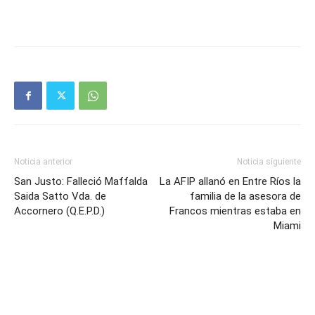
Noticia anterior
Noticia siguiente
San Justo: Falleció Maffalda
La AFIP allanó en Entre Ríos la
Saida Satto Vda. de
familia de la asesora de
Accornero (Q.E.P.D.)
Francos mientras estaba en
Miami