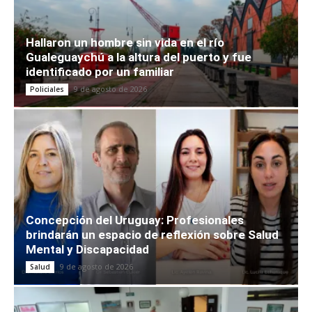
Hallaron un hombre sin vida en el río
Gualeguaychú a la altura del puerto y fue
identificado por un familiar
9 de agosto de 2026
Policiales
Concepción del Uruguay: Profesionales
brindarán un espacio de reflexión sobre Salud
Mental y Discapacidad
9 de agosto de 2026
Salud