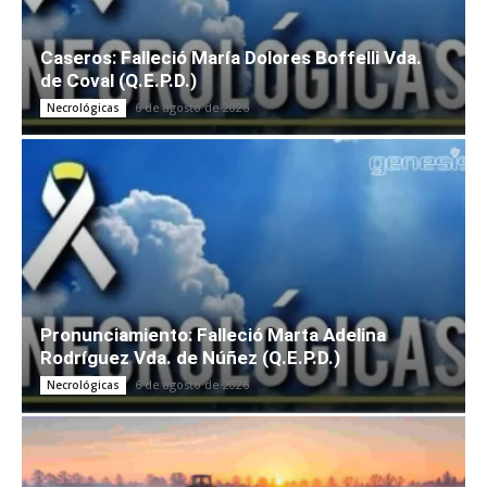
Caseros: Falleció María Dolores Boffelli Vda.
de Coval (Q.E.P.D.)
6 de agosto de 2026
Necrológicas
Pronunciamiento: Falleció Marta Adelina
Rodríguez Vda. de Núñez (Q.E.P.D.)
6 de agosto de 2026
Necrológicas