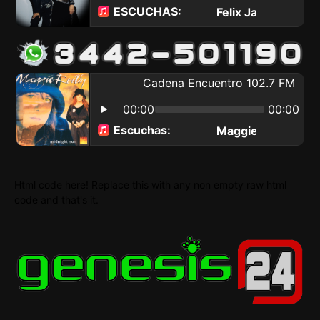
Html code here! Replace this with any non empty raw html
code and that's it.