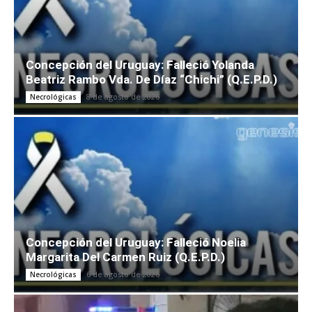
Concepción del Uruguay: Falleció Yolanda
Beatriz Rambo Vda. De Díaz “Chichi” (Q.E.P.D.)
8 de agosto de 2026
Necrológicas
Concepción del Uruguay: Falleció Noelia
Margarita Del Carmen Ruiz (Q.E.P.D.)
6 de agosto de 2026
Necrológicas