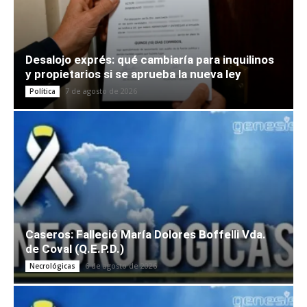
Desalojo exprés: qué cambiaría para inquilinos
y propietarios si se aprueba la nueva ley
7 de agosto de 2026
Política
Caseros: Falleció María Dolores Boffelli Vda.
de Coval (Q.E.P.D.)
6 de agosto de 2026
Necrológicas