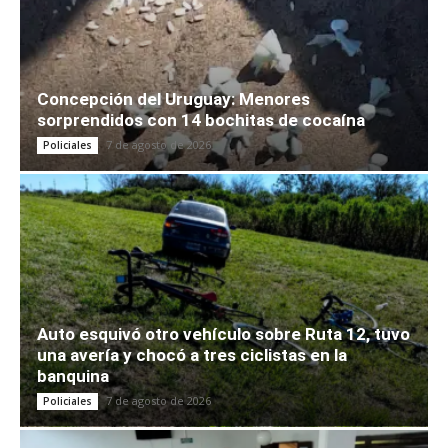
Concepción del Uruguay: Menores
sorprendidos con 14 bochitas de cocaína
7 de agosto de 2026
Policiales
Auto esquivó otro vehículo sobre Ruta 12, tuvo
una avería y chocó a tres ciclistas en la
banquina
7 de agosto de 2026
Policiales