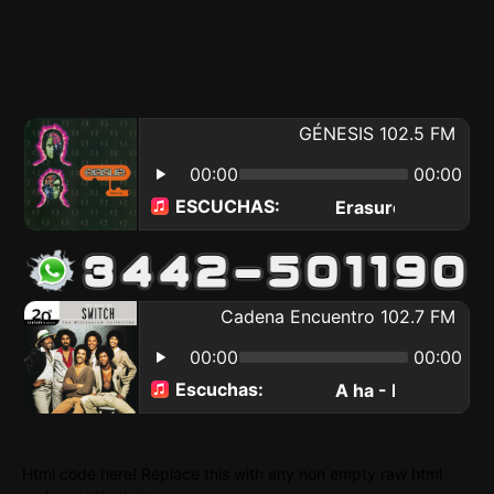
Html code here! Replace this with any non empty raw html