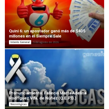
Quini 6: un apostador ganó más de $405
millones en el Siempre Sale
5 de agosto de 2026
Interés General
Pronunciamiento: Falleció Marta Adelina
Rodríguez Vda. de Núñez (Q.E.P.D.)
6 de agosto de 2026
Necrológicas