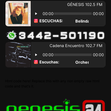
Html code here! Replace this with any non empty raw html
code and that's it.