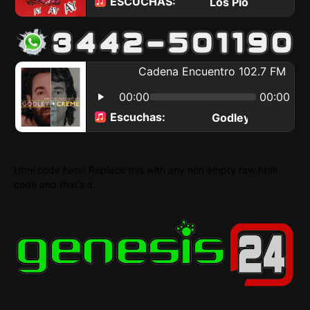
Html code here! Replace this with any non empty raw html
code and that's it.