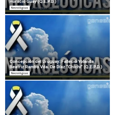
Horacio Guay (Q.E.P.D.)
7 de agosto de 2026
Necrológicas
Concepción del Uruguay: Falleció Yolanda
Beatriz Rambo Vda. De Díaz “Chichi” (Q.E.P.D.)
8 de agosto de 2026
Necrológicas