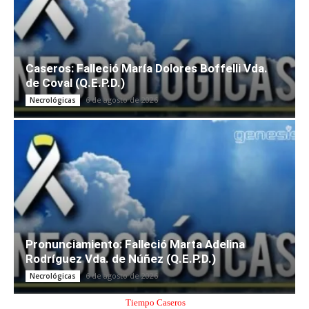
Caseros: Falleció María Dolores Boffelli Vda.
de Coval (Q.E.P.D.)
6 de agosto de 2026
Necrológicas
Pronunciamiento: Falleció Marta Adelina
Rodríguez Vda. de Núñez (Q.E.P.D.)
6 de agosto de 2026
Necrológicas