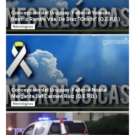
Concepción del Uruguay: Falleció Yolanda
Beatriz Rambo Vda. De Díaz “Chichi” (Q.E.P.D.)
8 de agosto de 2026
Necrológicas
Concepción del Uruguay: Falleció Noelia
Margarita Del Carmen Ruiz (Q.E.P.D.)
6 de agosto de 2026
Necrológicas