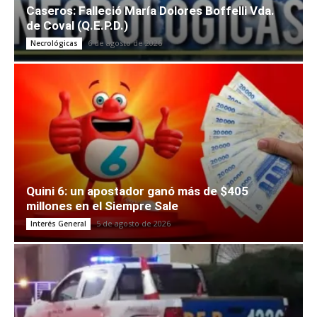
Caseros: Falleció María Dolores Boffelli Vda.
de Coval (Q.E.P.D.)
6 de agosto de 2026
Necrológicas
Quini 6: un apostador ganó más de $405
millones en el Siempre Sale
5 de agosto de 2026
Interés General