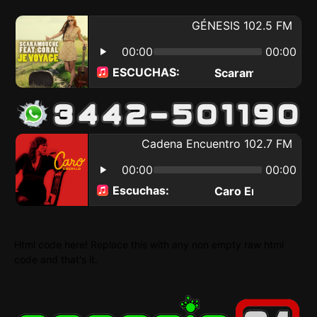
Html code here! Replace this with any non empty raw html
code and that's it.