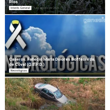
Ríos
7 de agosto de 2026
Interés General
Caseros: Falleció María Dolores Boffelli Vda.
de Coval (Q.E.P.D.)
6 de agosto de 2026
Necrológicas