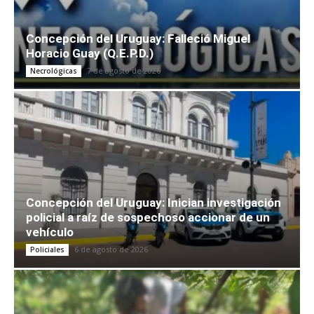
Concepción del Uruguay: Falleció Miguel
Horacio Guay (Q.E.P.D.)
7 de agosto de 2026
Necrológicas
Concepción del Uruguay: Inician investigación
policial a raíz de sospechoso accionar de un
vehículo
6 de agosto de 2026
Policiales