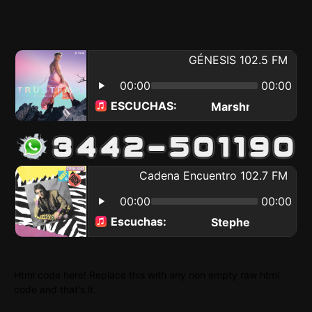
Html code here! Replace this with any non empty raw html
code and that's it.