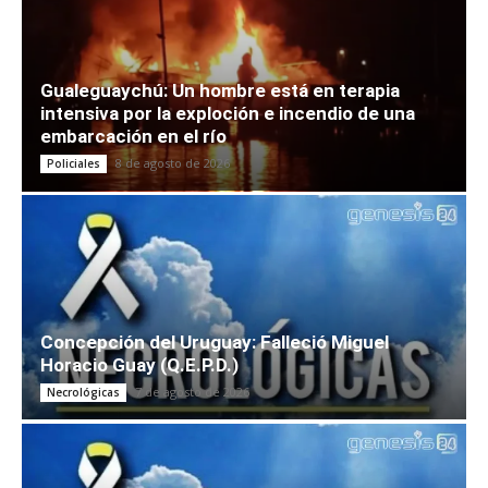
Gualeguaychú: Un hombre está en terapia
intensiva por la exploción e incendio de una
embarcación en el río
8 de agosto de 2026
Policiales
Concepción del Uruguay: Falleció Miguel
Horacio Guay (Q.E.P.D.)
7 de agosto de 2026
Necrológicas