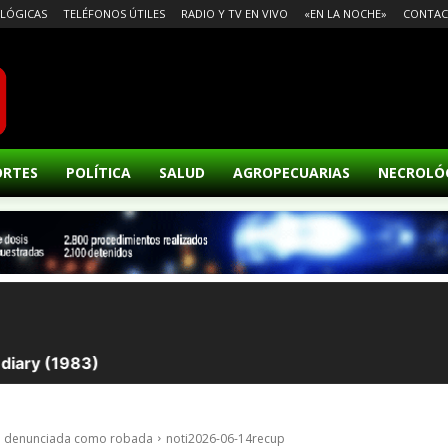
LÓGICAS
TELÉFONOS ÚTILES
RADIO Y TV EN VIVO
«EN LA NOCHE»
CONTA
ORTES
POLÍTICA
SALUD
AGROPECUARIAS
NECROLÓ
to denunciada como robada
noti2026-06-14recup