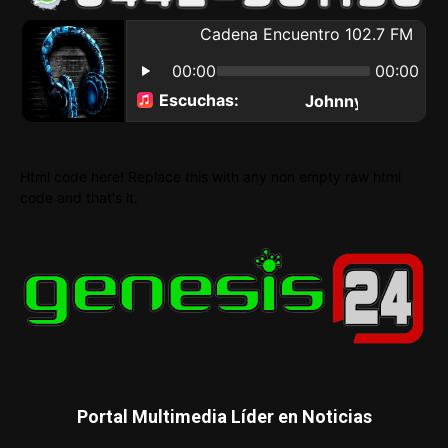
Html code here! Replace this with any non empty raw html
code and that's it.
Portal Multimedia Líder en Noticias