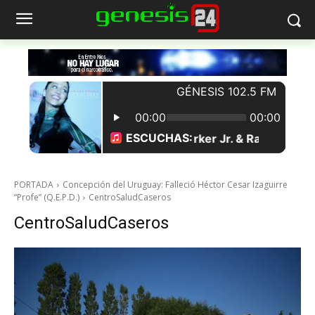
PORTADA
Concepción del Uruguay: Falleció Héctor Cesar Izaguirre
“Profe” (Q.E.P.D.)
CentroSaludCaseros
CentroSaludCaseros