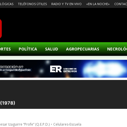
LÓGICAS
TELÉFONOS ÚTILES
RADIO Y TV EN VIVO
«EN LA NOCHE»
CONTA
ORTES
POLÍTICA
SALUD
AGROPECUARIAS
NECROLÓ
sar Izaguirre “Profe” (Q.E.P.D.)
Celulares-Escuela