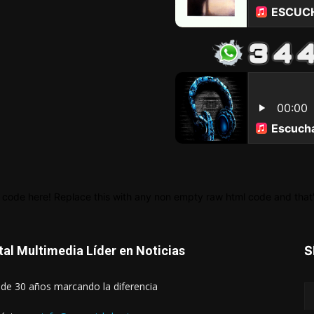
 code here! Replace this with any non empty raw html code and that's
tal Multimedia Líder en Noticias
S
de 30 años marcando la diferencia