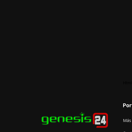
Html
Por
Más 