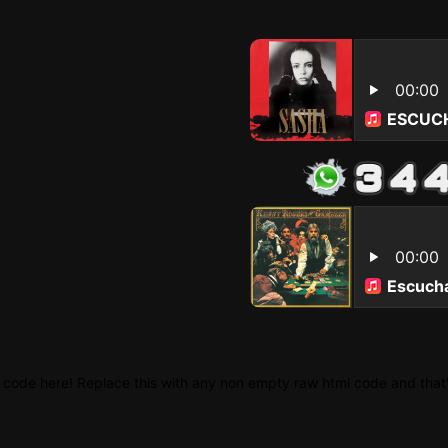
 code here! Replace this with any non empty raw html code and that's