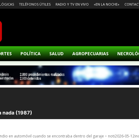
LÓGICAS
TELÉFONOS ÚTILES
RADIO Y TV EN VIVO
«EN LA NOCHE»
CONTAC
ORTES
POLÍTICA
SALUD
AGROPECUARIAS
NECROLÓ
endio en automóvil cuando se encontraba dentro del garaje
noti2026-05-12in