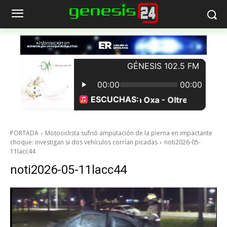
PORTADA
Motociclista sufrió amputación de la pierna en impactante
choque: investigan si dos vehículos corrían picadas
noti2026-05-
11lacc44
noti2026-05-11lacc44