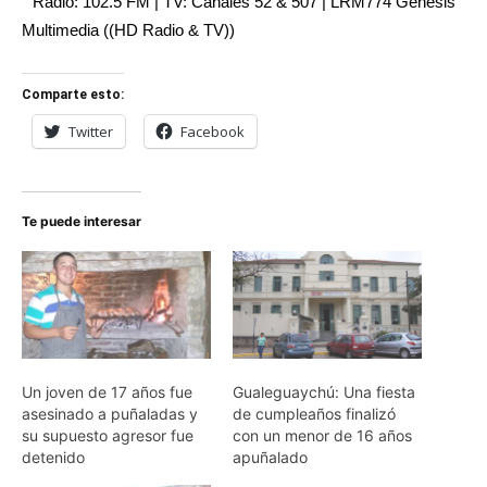
Radio: 102.5 FM | TV: Canales 52 & 507 | LRM774 Génesis
Multimedia ((HD Radio & TV))
Comparte esto:
Twitter
Facebook
Te puede interesar
Un joven de 17 años fue
Gualeguaychú: Una fiesta
asesinado a puñaladas y
de cumpleaños finalizó
su supuesto agresor fue
con un menor de 16 años
detenido
apuñalado