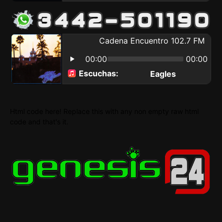
Html code here! Replace this with any non empty raw html
code and that's it.