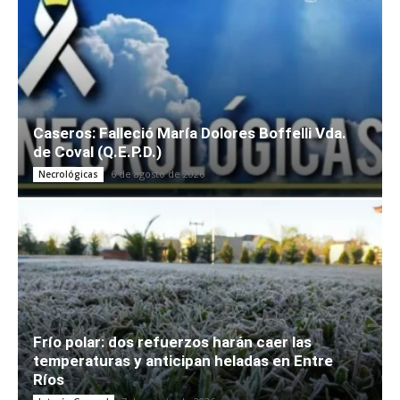
Caseros: Falleció María Dolores Boffelli Vda.
de Coval (Q.E.P.D.)
6 de agosto de 2026
Necrológicas
Frío polar: dos refuerzos harán caer las
temperaturas y anticipan heladas en Entre
Ríos