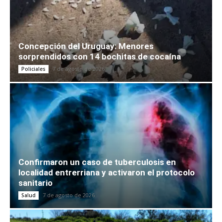
Concepción del Uruguay: Menores
sorprendidos con 14 bochitas de cocaína
7 de agosto de 2026
Policiales
Confirmaron un caso de tuberculosis en
localidad entrerriana y activaron el protocolo
sanitario
7 de agosto de 2026
Salud