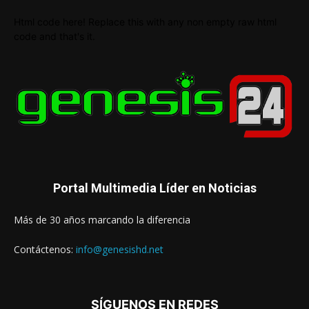
Html code here! Replace this with any non empty raw html
code and that's it.
Portal Multimedia Líder en Noticias
Más de 30 años marcando la diferencia
Contáctenos:
info@genesishd.net
SÍGUENOS EN REDES