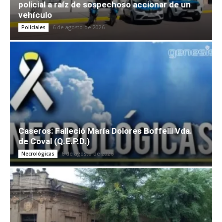
policial a raíz de sospechoso accionar de un
vehículo
6 de agosto de 2026
Policiales
Caseros: Falleció María Dolores Boffelli Vda.
de Coval (Q.E.P.D.)
6 de agosto de 2026
Necrológicas