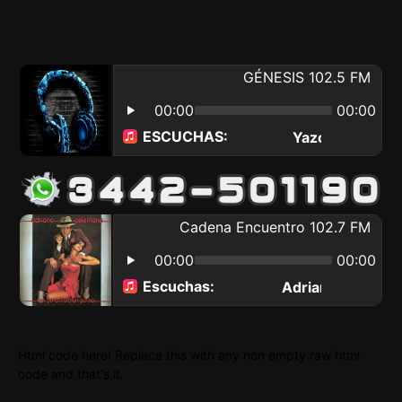
Html code here! Replace this with any non empty raw html
code and that's it.