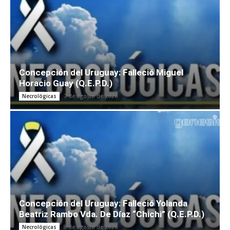
Concepción del Uruguay: Falleció Miguel
Horacio Guay (Q.E.P.D.)
7 de agosto de 2026
Necrológicas
Concepción del Uruguay: Falleció Yolanda
Beatriz Rambo Vda. De Díaz “Chichi” (Q.E.P.D.)
8 de agosto de 2026
Necrológicas