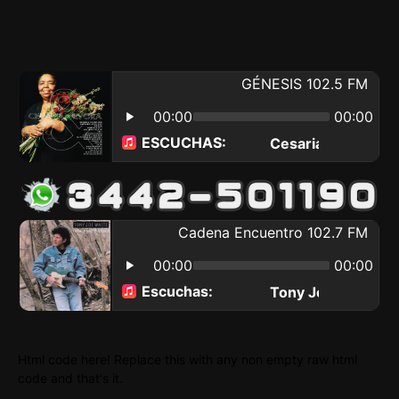
Html code here! Replace this with any non empty raw html
code and that's it.