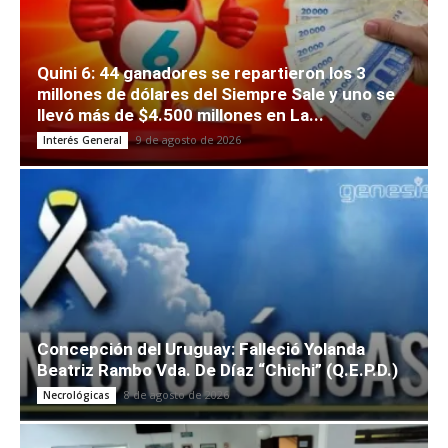
Quini 6: 44 ganadores se repartieron los 3
millones de dólares del Siempre Sale y uno se
llevó más de $4.500 millones en La...
9 de agosto de 2026
Interés General
Concepción del Uruguay: Falleció Yolanda
Beatriz Rambo Vda. De Díaz “Chichi” (Q.E.P.D.)
8 de agosto de 2026
Necrológicas