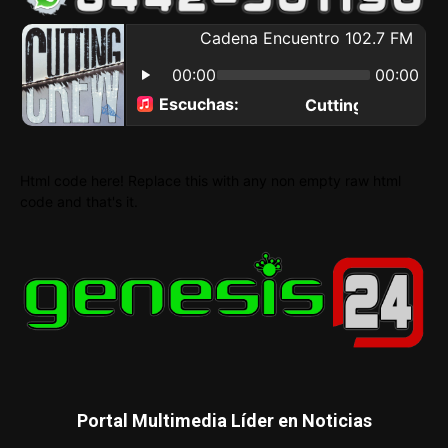
Html code here! Replace this with any non empty raw html
code and that's it.
Portal Multimedia Líder en Noticias