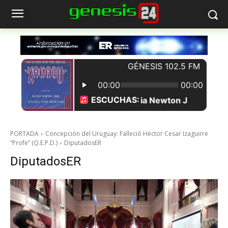
PORTADA
Concepción del Uruguay: Falleció Héctor Cesar Izaguirre
“Profe” (Q.E.P.D.)
DiputadosER
DiputadosER