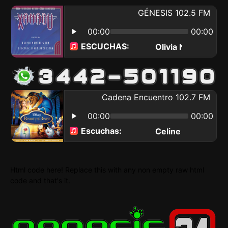
Html code here! Replace this with any non empty raw html
code and that's it.