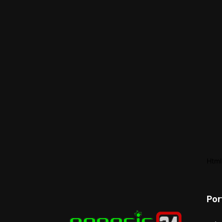
Html
Por