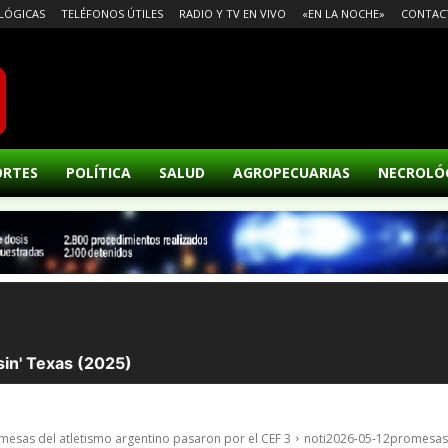
LÓGICAS
TELÉFONOS ÚTILES
RADIO Y TV EN VIVO
«EN LA NOCHE»
CONTAC
ORTES
POLÍTICA
SALUD
AGROPECUARIAS
NECROLÓ
esas del atletismo argentino pasaron por el CEF 3
noti2026-05-12promesas