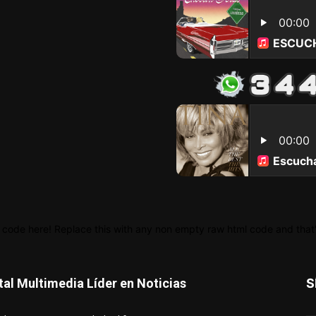
 code here! Replace this with any non empty raw html code and that's
tal Multimedia Líder en Noticias
S